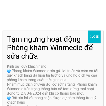
[ Top 8+] Địa chỉ khám chữa cong vẹo cột sống tốt nhất
tại TP.HCM
Lựa chọn cơ sở khám chữa cong vẹo cột sống như thế nào quyết
Tạm ngưng hoạt động
CLOSE
định không nhỏ đến chất lượng điều trị. Để giúp bạn dễ hơn trong
chọn lựa, chúng tôi đã thống kê một số địa chỉ điều ...
Phòng khám Winmedic để
sửa chữa
Kính gửi quý khách hàng
07
Phòng khám Winmedic xin gửi lời tri ân và cảm ơn tới
Th7
quý khách hàng đã luôn tin tưởng và ủng hộ dịch vụ của
phòng khám trong suốt thời gian qua.
Nhằm mục đích chuyển đổi cơ sở hạ tầng, Phòng khám
Winmedic trân trọng thông báo sẽ tạm dừng mọi hoạt
động từ 27/04/2024 đến khi có thông báo mới.
Rất xin lỗi và mong nhận được sự cảm thông từ quý
khách hàng