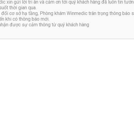
xin gửi lời tri ân và cảm ơn tới quý khách hàng đã luôn tin tưởn
uốt thời gian qua.
đổi cơ sở hạ tầng, Phòng khám Winmedic trân trọng thông báo 
hế
n khi có thông báo mới.
 nhận được sự cảm thông từ quý khách hàng
thế hay gặp tai nạn giao thông, tai nạn lao động khiến cơ thể v
hằng thắt lưng.