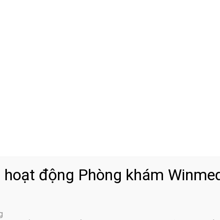
 gây giãn dây chằng thắt lưng
 vận động viên. Trong những môn thể thao như bóng đá, bóng rổ
ngột rất phổ biến. Khi vận động viên thực hiện tư thế sai hay độ
ấn thương giãn dây chằng ở lưng.
 hoạt động Phòng khám Winmed
i bệnh lao động quá sức. Việc thường xuyên phải khuân vác, bưn
g
ủa cơ thể, khiến dây chằng bị kéo căng liên tục. Lặp lại các hoạ