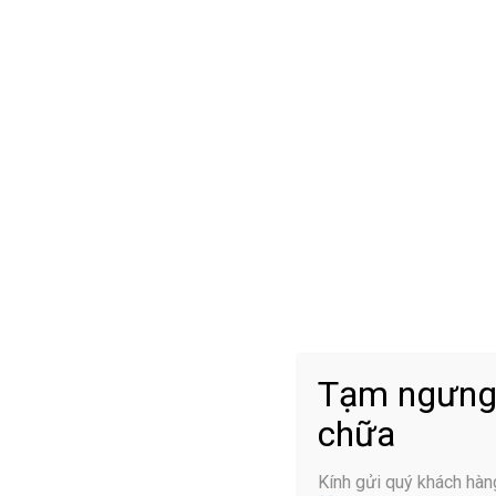
Nguyên nhân chấn thương
Giãn dây chằng lưng là tình trạng bắt gặp phổ biến ở các
tennis, cầu lông, cử tạ,… các động tác vặn, xoay người đột 
ngột sẽ khiến cơ thể phải vận động quá sức, gây nên các ch
Tạm ngưng
2.2. Lao động quá sức
chữa
Nguyên nhân giãn dây chằng lưng phổ biến chính là do ngườ
Kính gửi quý khách hàn
bê các đồ vật và hàng hóa nặng sẽ gây áp lực lên vùng lưng c