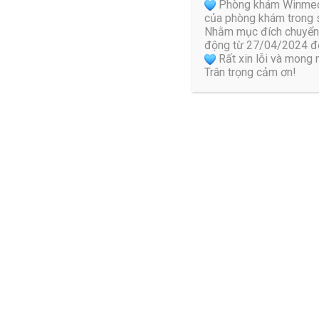
Phòng khám Winmedic 
động quá sức sẽ gây tổn thương dây chằng.
của phòng khám trong s
Nhằm mục đích chuyển 
2.3. Giãn dây chằng lưng do vận động sai tư t
động từ 27/04/2024 đế
Rất xin lỗi và mong
Trân trọng cảm ơn!
Trong sinh hoạt hàng ngày, nếu người bệnh vận động sai tư 
đập mạnh, căng cơ thì cũng là nguyên nhân gây ra giãn dây c
2.4. Tuổi tác