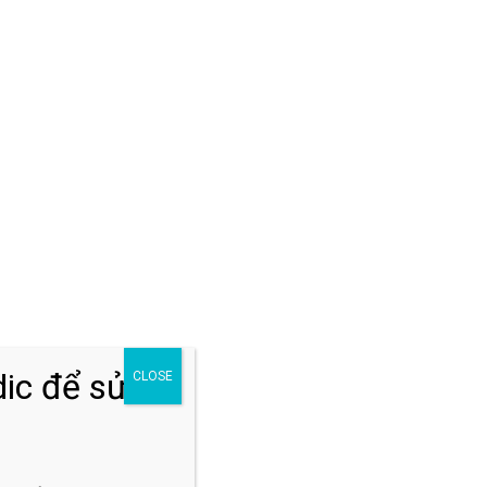
Đăng ký khám
,
t
ic để sửa
CLOSE
g
t