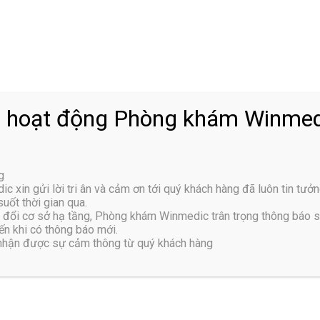
n nhân và cách phòng tránh đau vùng xương chậu sau
ng chậu là tình trạng cơn đau xuất hiện ở vùng bụng dưới, sau
ng quanh xương chậu. Tình trạng đau có thể bắt gặp ở cả nữ giới,
i do tác động từ nhiều nguyên nhân ...
 hoạt động Phòng khám Winmed
g
xin gửi lời tri ân và cảm ơn tới quý khách hàng đã luôn tin tưởn
 nhân và cách điều trị đau đầu sau gáy hiệu quả
uốt thời gian qua.
đổi cơ sở hạ tầng, Phòng khám Winmedic trân trọng thông báo 
ạng đau đầu sau gáy có thể xuất hiện do nhiều nguyên nhân khác
n khi có thông báo mới.
 gây nên những cơn đau nhức khó chịu. Việc điều trị tình trạng
 nhận được sự cảm thông từ quý khách hàng
 cứ theo các nguyên nhân và mức độ ...