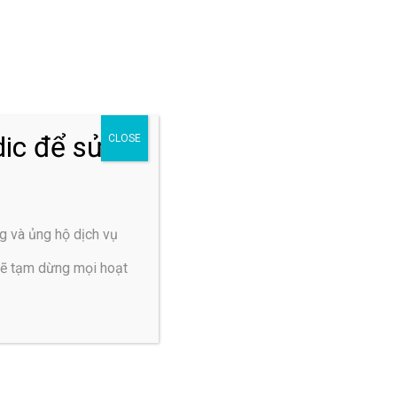
tại TP. HCM
Tổng hợp 10 bài tập
chữa tê buốt chân tay
hiệu quả
ic để sửa
CLOSE
Video
g và ủng hộ dịch vụ
sẽ tạm dừng mọi hoạt