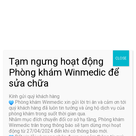
Bị thoái hóa đốt sống lưng có nên đi bộ không?
Bị thoái hóa đốt sống lưng có nên đi bộ không? Trong số các môn
Tạm ngưng hoạt động
CLOSE
thể dục thể thao, đi bộ là môn đơn giản, dễ thực hiện và phù hợp
nhất với người bị thoái hóa đốt sống lưng. ...
Phòng khám Winmedic để
sửa chữa
Kính gửi quý khách hàng
22
Phòng khám Winmedic xin gửi lời tri ân và cảm ơn tới
Th5
quý khách hàng đã luôn tin tưởng và ủng hộ dịch vụ của
phòng khám trong suốt thời gian qua.
Nhằm mục đích chuyển đổi cơ sở hạ tầng, Phòng khám
Winmedic trân trọng thông báo sẽ tạm dừng mọi hoạt
động từ 27/04/2024 đến khi có thông báo mới.