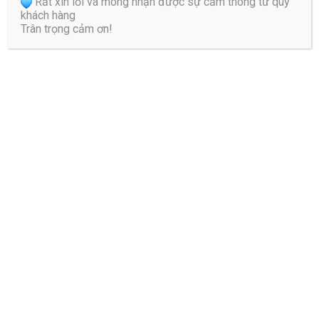
Rất xin lỗi và mong nhận được sự cảm thông từ quý
khách hàng
Trân trọng cảm ơn!
Tư thế nằm cho người thoái hóa đốt sống cổ giúp giảm
đau hiệu quả
Khi bị thoái hóa đốt sống cổ, tư thế nằm có vai trò quan trọng trong
việc giảm áp lực chèn ép lên cột sống bị tổn thương và duy trì đường
cong tự nhiên của cột sống. Tư thế ...
1
2
3
4
5
6
…
16
Các bệnh điều trị
Điều trị Giảm áp HILL DT