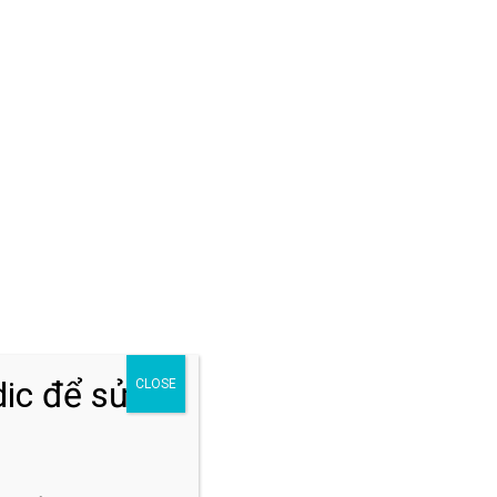
Đăng ký khám
p
n
ic để sửa
CLOSE
p