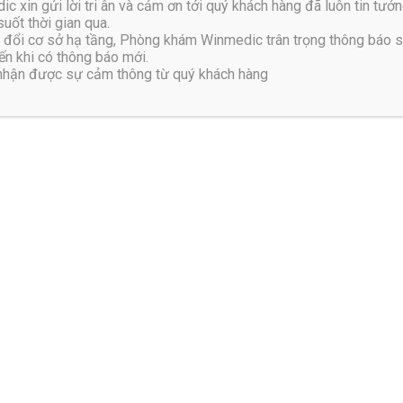
xin gửi lời tri ân và cảm ơn tới quý khách hàng đã luôn tin tưởn
uốt thời gian qua.
đổi cơ sở hạ tầng, Phòng khám Winmedic trân trọng thông báo 
n khi có thông báo mới.
 nhận được sự cảm thông từ quý khách hàng
a hỗ trợ bệnh gai cột sống
 Đối với bộ môn thể thao này bạn nên được hướng dẫn bởi nhữn