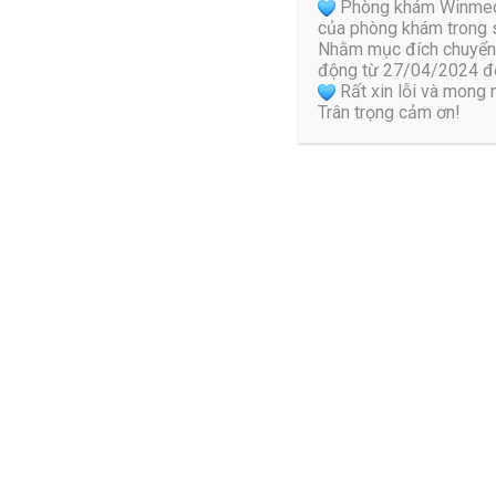
Phòng khám Winmedic 
của phòng khám trong s
Nhằm mục đích chuyển 
động từ 27/04/2024 đế
Rất xin lỗi và mong
Trân trọng cảm ơn!
Một số động tác Yog
Tư thế luyện tập chuẩn cho bệnh nhân bị gai cột sống
: