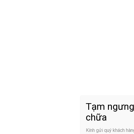
Đạp xe mỗi ngày gi
Tư thế chuẩn để luyện tập cho bộ môn này:
Mỗi tuần người
với tốc độ chậm, không đi quá nhanh. Thời gian đầu tiên b
lên. Tuy nhiên người bệnh cũng nên lựa sức và hít thở sâu để
Môn thể thao – Yoga.
Tạm ngưng
chữa
Có thể nói Yoga được coi là bộ môn rất tốt cho sức khỏe. Đặ
Yoga mỗi ngày sẽ giúp gân, cơ, các khớp xương luôn khỏe mạn
Kính gửi quý khách hàn