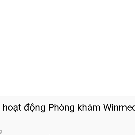
úp giảm bệnh gai cột sống
 bệnh hãy dành ít nhất từ 2-3 lần luyện tập, người bệnh đi xe đạ
ạn chỉ nên đi với quãng đường ngắn từ 1km đến 2km rồi tăng dầ
 tránh mất sức trong quá trình luyện tập.
 hoạt động Phòng khám Winmed
c biệt là những bệnh nhân đang bị gai cột sống thì nên luyện tậ
h dẻo dai và linh hoạt hơn.
g