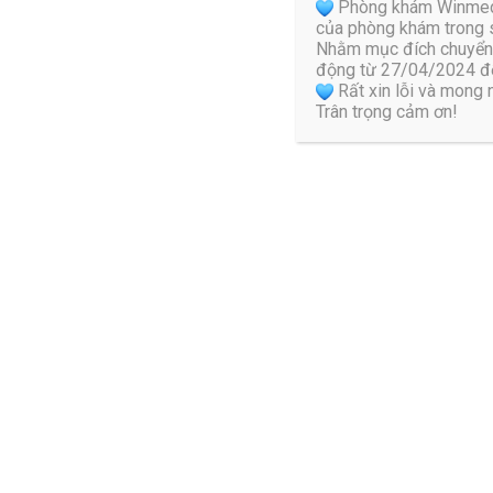
Phòng khám Winmedic 
Chuẩn bị 200gr lá ngải cứu tươi. Rửa sạch, để ráo nước.
của phòng khám trong s
Nhằm mục đích chuyển 
Sau đó, xào nóng ngải cứu, cùng vài hạt muối.
động từ 27/04/2024 đế
Đảo cho đến khi lá ngải cứu ngả vàng, thì tắt bếp. Đựng ng
Rất xin lỗi và mong
Trân trọng cảm ơn!
Đợi cho lá nguội bớt, thì dùng chườm trực tiếp lên vùng b
Lưu ý: Kiên trì thực hiện 2 lần/ngày, mỗi lần chườm khoảng 
2.3 Cây chìa vôi chữa đau xương khớp
Cây chìa vôi được sử dụng trong các bài thuốc dân gian. Hỗ t
giai đoạn khởi phát.
Cách thực hiện như sau:
Giã lá chìa vôi và đắp lên cột sống lưng.
Kết hợp sắc uống: 50gr chìa vôi, 30gr dền gai, 30gr lá lốt
Kiên trì thực hiện trong vòng 30 ngày để thấy được hiệu qu