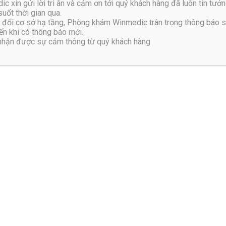
xin gửi lời tri ân và cảm ơn tới quý khách hàng đã luôn tin tưởn
uốt thời gian qua.
đổi cơ sở hạ tầng, Phòng khám Winmedic trân trọng thông báo 
n khi có thông báo mới.
uyên liệu vào túi vải sạch.
 nhận được sự cảm thông từ quý khách hàng
ị đau nhức.
15 phút để thuốc phát huy tác dụng.
rợ điều trị bệnh vôi hóa cột sống lưng, cổ rất hiệu quả khi bệnh 
, 30gr tầm gửi, 30gr cỏ xước
ả điều trị.