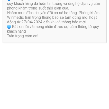
quý khách hàng đã luôn tin tưởng và ủng hộ dịch vụ của
phòng khám trong suốt thời gian qua.
Nhằm mục đích chuyển đổi cơ sở hạ tầng, Phòng khám
Winmedic trân trọng thông báo sẽ tạm dừng mọi hoạt
động từ 27/04/2024 đến khi có thông báo mới.
Rất xin lỗi và mong nhận được sự cảm thông từ quý
khách hàng
Trân trọng cảm ơn!
Bác Sĩ Đào Hữu Nguyên
Với nhiều năm kinh nghiệm trong khám chữa bệnh ứng
dụng các thiết bị tiên tiến trong phác đồ điều trị vật lý trị
liệu và phục hồi chức năng, giúp đẩy nhanh tiến độ lành
bệnh, giảm thiểu các biến chứng cho bệnh nhân. Bác Sĩ
Nguyên được rất nhiều bệnh nhân tin tưởng khi giúp được
người bệnh đạt được kết quả điều trị tối ưu nhất.