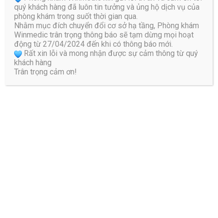
quý khách hàng đã luôn tin tưởng và ủng hộ dịch vụ của
phòng khám trong suốt thời gian qua.
Bước 4: Thả lỏng chân, nghỉ ngơi và đổi chân
Nhằm mục đích chuyển đổi cơ sở hạ tầng, Phòng khám
Winmedic trân trọng thông báo sẽ tạm dừng mọi hoạt
Các môn thể dục thể thao giúp giảm tê buốt
động từ 27/04/2024 đến khi có thông báo mới.
chân tay
Rất xin lỗi và mong nhận được sự cảm thông từ quý
khách hàng
Ngoài
các bài tập chữa tê buốt chân tay đơn giản
như
Trân trọng cảm ơn!
trên, bạn nên kết hợp tập luyện các môn thể thao để giúp
vận động toàn diện các chi, cơ thể dẻo dai hơn.
Đi bộ
Đi bộ là bài tập thể dục đơn giản nhất mà bất kỳ ai bị tê
buốt chân tay đều có thể thực hiện. Trong lúc đi bộ, lưu ý
giữ vận tốc vừa phải, tránh đi quá nhanh gây mất sức hoặc
đi quá chậm gây nhàm chán. Nên lựa chọn đi bộ với trang
phục thoải mái, sử dụng giày thể thao. Bạn nên đi bộ khi
trời mát, đi dưới các bóng râm, khi đi nên cầm theo chai
nước để tiếp sức.