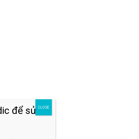
Đăng ký khám
n
ic để sửa
CLOSE