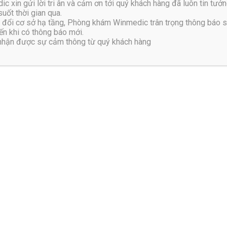
y nhiễm trùng, ung thư xương hay thoát vị đĩa đệm đôi khi cũng tác
xin gửi lời tri ân và cảm ơn tới quý khách hàng đã luôn tin tưởn
uốt thời gian qua.
ống
đổi cơ sở hạ tầng, Phòng khám Winmedic trân trọng thông báo 
n khi có thông báo mới.
t đốt sống thắt lưng
 nhận được sự cảm thông từ quý khách hàng