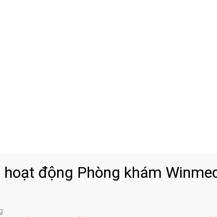
ng khớp khiến đốt sống bị trượt
ng vị trí đốt sống L3-L4, L4-L5 hay L5-S1. Có nhiều nguyên nhâ
cột sống của thai nhi không bình thường, đốt sống bị lệch cũng
 phần trong cấu trúc cột sống gây ra khiếm khuyết mỏm gai, làm
t sống bị trượt
 hiện đồng thời với viêm xương khớp ở người bệnh trên 60 tuổi gây
 hoạt động Phòng khám Winmed
ật khớp, gãy xương hay té ngã và nguyên nhân khiến cột sống bị
 đầu
g