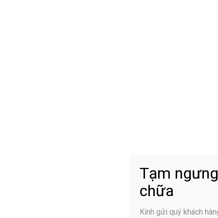
Nguyên nhân do bệnh lý xươ
Tình trạng trượt đốt sống thắt lưng thường xuất hiện ở nhữ
khiến đốt sống bị trượt ra khỏi vị trí ban đầu như:
Đốt sống bị trượt do bẩm sinh: ngay khi sinh ra, cấu trúc 
tăng nguy cơ gây trượt
Đốt sống bị trượt do khuyết eo: sự suy yếu của các thành
khuyết eo, hình thành gai đốt sống và tăng nguy cơ làm đố
Đốt sống bị trượt do thoái hóa: tình trạng thoái hóa xuất
Tạm ngưng
tổn thương tới cột sống thắt lưng
chữa
Đốt sống bị trượt do chấn thương: các chấn thương gây tr
tổn thương, tác động làm đốt sống trượt ra khỏi vị trí ban
Kính gửi quý khách hàn