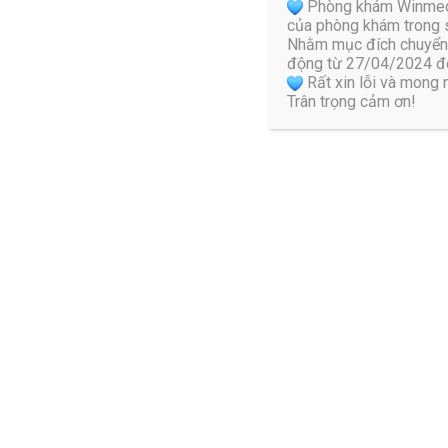
Đốt sống bị trượt do bệnh lý: những tình trạng bệnh lý gâ
Phòng khám Winmedic 
của phòng khám trong s
động tiêu cực khiến đốt sống xô lệch khỏi cấu trúc cột s
Nhằm mục đích chuyển 
động từ 27/04/2024 đế
Các mức độ về tình trạng bệnh trượ
Rất xin lỗi và mong
Trân trọng cảm ơn!