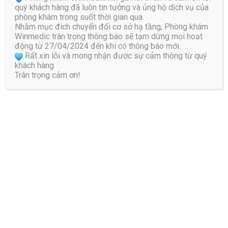
quý khách hàng đã luôn tin tưởng và ủng hộ dịch vụ của
phòng khám trong suốt thời gian qua.
Nhằm mục đích chuyển đổi cơ sở hạ tầng, Phòng khám
Tham Vấn Y Khoa
Winmedic trân trọng thông báo sẽ tạm dừng mọi hoạt
động từ 27/04/2024 đến khi có thông báo mới.
Rất xin lỗi và mong nhận được sự cảm thông từ quý
khách hàng
Trân trọng cảm ơn!
Bác Sĩ Đào Hữu Nguyên
Với nhiều năm kinh nghiệm trong khám chữa bệnh ứng
dụng các thiết bị tiên tiến trong phác đồ điều trị vật lý trị
liệu và phục hồi chức năng, giúp đẩy nhanh tiến độ lành
bệnh, giảm thiểu các biến chứng cho bệnh nhân. Bác Sĩ