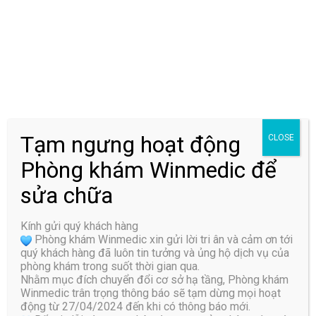
{SOS} Thoát vị đĩa đệm có mang thai được không?
Cách điều trị ra sao?
Tạm ngưng hoạt động
CLOSE
Hỏi: Tôi năm nay 30 tuổi, đã lập gia đình và có ý định sinh con. Tuy
Phòng khám Winmedic để
nhiên, tôi mắc bệnh thoát vị đĩa đệm hơn 2 năm nay nên băn khoăn
việc mang thai. Vậy tôi muốn hỏi thoát ...
sửa chữa
Kính gửi quý khách hàng
Phòng khám Winmedic xin gửi lời tri ân và cảm ơn tới
quý khách hàng đã luôn tin tưởng và ủng hộ dịch vụ của
phòng khám trong suốt thời gian qua.
Nhằm mục đích chuyển đổi cơ sở hạ tầng, Phòng khám
Winmedic trân trọng thông báo sẽ tạm dừng mọi hoạt
động từ 27/04/2024 đến khi có thông báo mới.