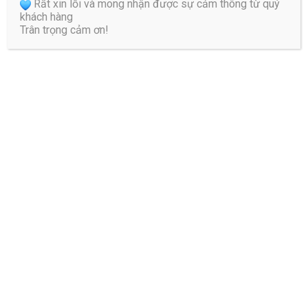
Rất xin lỗi và mong nhận được sự cảm thông từ quý
khách hàng
Trân trọng cảm ơn!
Điều trị bằng nhiệt nóng – Quy trình và Chỉ định theo bác
sĩ
Điều trị bằng nhiệt nóng giúp giảm đau, thư giãn cơ được sử dụng
nhiều trong vật lý trị liệu. Sử dụng nhiệt nóng trong trị liệu mang lại
nhiều kết quả khả quan. Tuy nhiên, nếu không dùng đúng ...
1
2
3
4
Các bệnh điều trị
Điều trị Giảm áp HILL DT