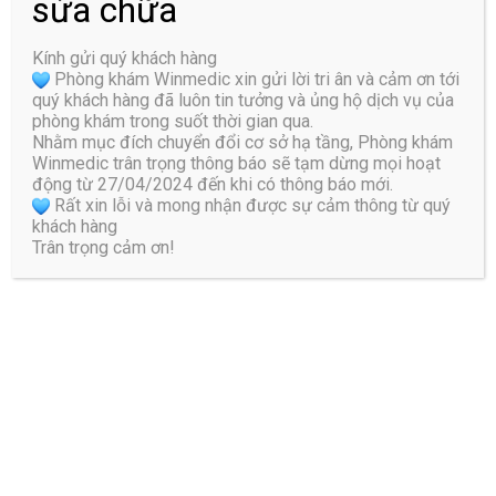
sửa chữa
Bài viết liên quan
Kính gửi quý khách hàng
Phòng khám Winmedic xin gửi lời tri ân và cảm ơn tới
quý khách hàng đã luôn tin tưởng và ủng hộ dịch vụ của
Đau thần kinh tọa do thoát vị đĩa
phòng khám trong suốt thời gian qua.
đệm chữa như thế nào?
Nhằm mục đích chuyển đổi cơ sở hạ tầng, Phòng khám
Một trong những nguyên nhân dẫn đến
Winmedic trân trọng thông báo sẽ tạm dừng mọi hoạt
đau thần kinh tọa phổ biến là do ...
động từ 27/04/2024 đến khi có thông báo mới.
Rất xin lỗi và mong nhận được sự cảm thông từ quý
5 triệu chứng đau thần kinh tọa
khách hàng
bạn cần biết ngay hôm nay
Trân trọng cảm ơn!
Đau thần kinh tọa là tình trạng gây ra
những cơn đau nhức, tê bì ...
Khi nào bạn nên đi khám đau
thần kinh tọa?
Đau thần kinh tọa có thể tự khỏi trong
vòng vài tháng. Tuy nhiên những ...
Đau thần kinh liên sườn là gì?
Nguyên nhân, cách điều trị và
phòng tránh