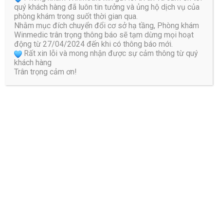
quý khách hàng đã luôn tin tưởng và ủng hộ dịch vụ của
phòng khám trong suốt thời gian qua.
Nhằm mục đích chuyển đổi cơ sở hạ tầng, Phòng khám
Bác Sĩ Đào Hữu Nguyên
Winmedic trân trọng thông báo sẽ tạm dừng mọi hoạt
động từ 27/04/2024 đến khi có thông báo mới.
Với nhiều năm kinh nghiệm trong khám chữa bệnh ứng
Rất xin lỗi và mong nhận được sự cảm thông từ quý
dụng các thiết bị tiên tiến trong phác đồ điều trị vật lý trị
khách hàng
Trân trọng cảm ơn!
liệu và phục hồi chức năng, giúp đẩy nhanh tiến độ lành
bệnh, giảm thiểu các biến chứng cho bệnh nhân. Bác Sĩ
Nguyên được rất nhiều bệnh nhân tin tưởng khi giúp được
người bệnh đạt được kết quả điều trị tối ưu nhất.
Trả lời
Email của bạn sẽ không được hiển thị công khai.
Các
trường bắt buộc được đánh dấu
*
Bình luận