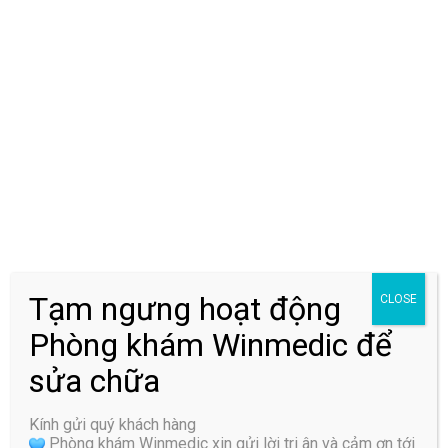
phương án điều trị phù hợp. Với đội ngũ bác sĩ chuyên
môn giỏi, máy móc hiện đại, Winmedic sẽ là phòng khám
giúp bệnh nhân thoát khỏi bệnh nhanh chóng.
Tham Vấn Y Khoa
Tạm ngưng hoạt động
CLOSE
Phòng khám Winmedic để
sửa chữa
Kính gửi quý khách hàng
Phòng khám Winmedic xin gửi lời tri ân và cảm ơn tới