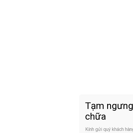
2.4 Dây thần kinh cánh tay
Hội chứng chèn ép dây thần kinh cánh tay thường do hội chứ
ngứa râm ran xuống các ngón tay, tê tay.
2.5 Dây thần kinh cột sống thắt lưng
Chèn ép dây thần kinh cột sống thắt lưng là biểu hiện của 
tọa
hay gai cột sống. Triệu chứng đặc trưng là đau lưng hoặc
3. Triệu chứng nhận biết hội chứng
Tùy vào từng vị trí bị chèn ép mà người bệnh sẽ xuất hiện c
dấu hiệu dưới đây:
Tạm ngưng
chữa
3.1 Thường xuyên bị tê
Kính gửi quý khách hàn