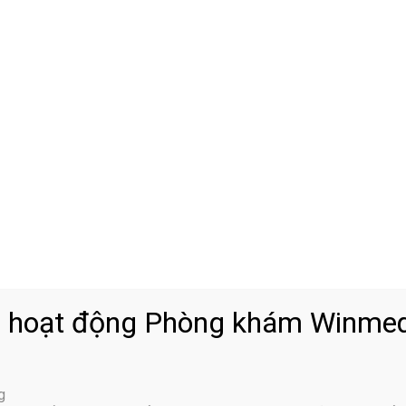
ng ống cổ tay gây ra. Người bệnh sẽ có triệu chứng đau ở cổ tay
các bệnh như
thoát vị đĩa đệm
, thoái hóa cột sống,
đau thần kin
 có thể lan xuống thắt lưng, hông và bàn chân.
 chèn ép dây thần kinh
ác triệu chứng khác nhau. Tuy nhiên, phổ biến phải kể đến một s
 hoạt động Phòng khám Winmed
g