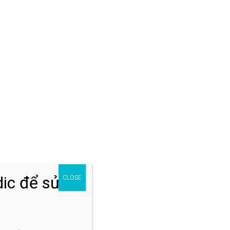
Đăng ký khám
,
h
ố
ic để sửa
CLOSE