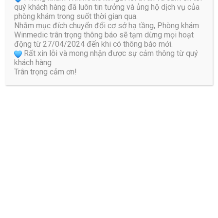
quý khách hàng đã luôn tin tưởng và ủng hộ dịch vụ của
phòng khám trong suốt thời gian qua.
Nhằm mục đích chuyển đổi cơ sở hạ tầng, Phòng khám
Winmedic trân trọng thông báo sẽ tạm dừng mọi hoạt
động từ 27/04/2024 đến khi có thông báo mới.
Rất xin lỗi và mong nhận được sự cảm thông từ quý
khách hàng
Trân trọng cảm ơn!
Bác Sĩ Đào Hữu Nguyên
Với nhiều năm kinh nghiệm trong khám chữa bệnh ứng
dụng các thiết bị tiên tiến trong phác đồ điều trị vật lý trị
liệu và phục hồi chức năng, giúp đẩy nhanh tiến độ lành
bệnh, giảm thiểu các biến chứng cho bệnh nhân. Bác Sĩ
Nguyên được rất nhiều bệnh nhân tin tưởng khi giúp được
người bệnh đạt được kết quả điều trị tối ưu nhất.