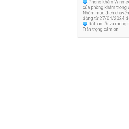
Nên chọn một chiếc ghế làm việc phù hợp, thiết kế hỗ trợ cộ
Phòng khám Winmedic 
của phòng khám trong s
việc không có sẵn ghế như vậy, người bệnh có thể cân nhắc
Nhằm mục đích chuyển 
bộ cột sống.
động từ 27/04/2024 đế
Rất xin lỗi và mong
2.3 Cách để chân phù hợp khi ngồi
Trân trọng cảm ơn!
Ngoài việc giữ lưng thẳng, khuỷu tay ngang với mặt bàn, ng
chân lên ghế gây áp lực lên đĩa đệm.
Nhìn chung, khi ngồi người bệnh nên cố gắng để hông, đầu 
cảm thấy thoải mái hơn. Trong trường hợp này, bạn nên sử dụ
Bên cạnh tư thế ngồi đúng, người bệnh nên kết hợp đứng dậ
lực mà cột sống phải chịu đựng.
3. Tư thế nằm tốt nhất cho người bệ
Bên cạnh việc ngồi đúng, người bệnh cũng cần chú ý tư th
đóng vai trò quan trọng trong duy trì sức khỏe tổng thể.
3.1 Tư thế nằm nghiêng – co gối