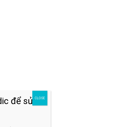
Đăng ký khám
ic để sửa
CLOSE