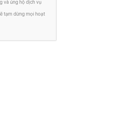
m
g và ủng hộ dịch vụ
n
sẽ tạm dừng mọi hoạt
h
ể
p
n