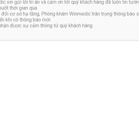
t sống, giúp hạn chế áp lực lên đĩa đệm. Trong trường hợp nơi là
xin gửi lời tri ân và cảm ơn tới quý khách hàng đã luôn tin tưởn
uốt thời gian qua.
 sử dụng một chiếc đệm hoặc gối tựa lưng để hỗ trợ nâng đỡ toà
đổi cơ sở hạ tầng, Phòng khám Winmedic trân trọng thông báo 
n khi có thông báo mới.
 nhận được sự cảm thông từ quý khách hàng
ười bệnh cần chú ý để chân chạm đất, tránh bắt chéo hoặc khoan
gối ngang hàng. Bên cạnh đó, có thể kê chân cao hơn một chút đ
ng dụng cụ kê chân để cải thiện tư thế.
y vận động sau khoảng 40-60 phút để thư giãn cơ thể và giảm á
nh thoát vị đĩa đệm
ế nằm. Điều này không chỉ giúp bạn có một giấc ngủ ngon mà cò