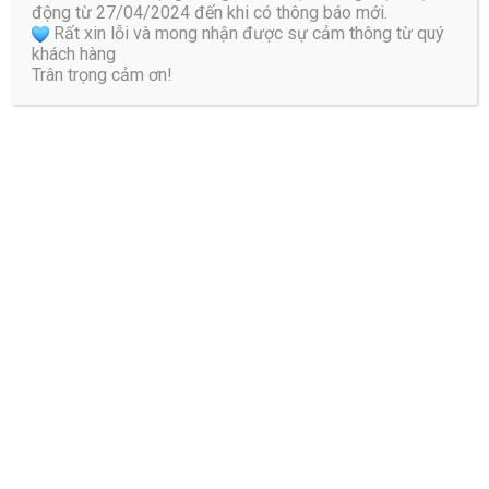
động từ 27/04/2024 đến khi có thông báo mới.
Rất xin lỗi và mong nhận được sự cảm thông từ quý
này cho lần bình luận kế tiếp của tôi.
khách hàng
Trân trọng cảm ơn!
Bài viết liên quan
Viêm khớp ngón chân cái là gì?
Các dấu hiệu và phương pháp
điều trị
Viêm khớp ngón chân cái là một trong
những bệnh lý về cơ xương khớp ...
Phẫu thuật vẹo cột sống: Chỉ
định, mục tiêu và các thông tin
cần biết
Đối với những trường hợp cong vẹo cột
sống nghiêm trọng, điều trị bảo tồn ...
Đứt gân gót chân – nguyên nhân,