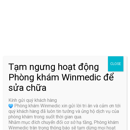
Tên
*
Tạm ngưng hoạt động
CLOSE
Phòng khám Winmedic để
Email
*
sửa chữa
Kính gửi quý khách hàng
Trang web
Phòng khám Winmedic xin gửi lời tri ân và cảm ơn tới
quý khách hàng đã luôn tin tưởng và ủng hộ dịch vụ của
phòng khám trong suốt thời gian qua.
Nhằm mục đích chuyển đổi cơ sở hạ tầng, Phòng khám
Winmedic trân trọng thông báo sẽ tạm dừng mọi hoạt
Lưu tên của tôi, email, và trang web trong trình duyệt