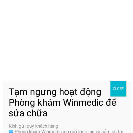
bệnh, giảm thiểu các biến chứng cho bệnh nhân. Bác Sĩ
Nguyên được rất nhiều bệnh nhân tin tưởng khi giúp được
người bệnh đạt được kết quả điều trị tối ưu nhất.
Trả lời
Email của bạn sẽ không được hiển thị công khai.
Các
trường bắt buộc được đánh dấu
*
Bình luận
Tạm ngưng hoạt động
CLOSE
Phòng khám Winmedic để
sửa chữa
Tên
*
Kính gửi quý khách hàng
Phòng khám Winmedic xin gửi lời tri ân và cảm ơn tới