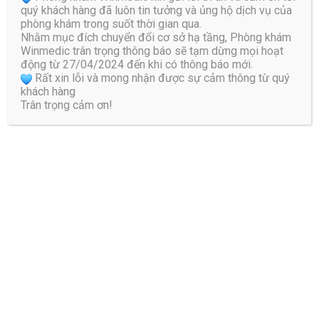
quý khách hàng đã luôn tin tưởng và ủng hộ dịch vụ của
phòng khám trong suốt thời gian qua.
Nhằm mục đích chuyển đổi cơ sở hạ tầng, Phòng khám
Email
*
Winmedic trân trọng thông báo sẽ tạm dừng mọi hoạt
động từ 27/04/2024 đến khi có thông báo mới.
Rất xin lỗi và mong nhận được sự cảm thông từ quý
khách hàng
Trang web
Trân trọng cảm ơn!
Lưu tên của tôi, email, và trang web trong trình duyệt
này cho lần bình luận kế tiếp của tôi.
Bài viết liên quan
Viêm khớp ngón chân cái là gì?