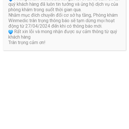
quý khách hàng đã luôn tin tưởng và ủng hộ dịch vụ của
Cụ thể các bước tập như sau:
phòng khám trong suốt thời gian qua.
Nhằm mục đích chuyển đổi cơ sở hạ tầng, Phòng khám
Bước 1:
Nằm ngửa, co đầu gối đẩy lên cao, bàn chân
Winmedic trân trọng thông báo sẽ tạm dừng mọi hoạt
giữ trên mặt đất, cằm hướng ngực, hai tay song song
động từ 27/04/2024 đến khi có thông báo mới.
Rất xin lỗi và mong nhận được sự cảm thông từ quý
thẳng theo thân người, bàn tay úp xuống sàn
khách hàng
Bước 2:
Nâng hết mức phần hông và lưng lên cao
Trân trọng cảm ơn!
Bước 3:
Hít sâu và giữ thế trong khoảng 20 – 25 giây,
sau đó thở ra, hạ dần người xuống
Tư thế yoga con bướm
Bài tập chữa đau lưng với tư thế yoga con bướm không chỉ
giảm đau lưng dưới và lưng giữa mà còn giúp tăng tính
dẻo dai cho khớp háng và cơ đùi.