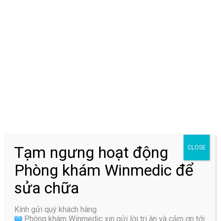
bệnh, giảm thiểu các biến chứng cho bệnh nhân. Bác Sĩ
Nguyên được rất nhiều bệnh nhân tin tưởng khi giúp được
người bệnh đạt được kết quả điều trị tối ưu nhất.
Trả lời
Email của bạn sẽ không được hiển thị công khai.
Các
trường bắt buộc được đánh dấu
*
Bình luận
Tạm ngưng hoạt động
CLOSE
Phòng khám Winmedic để
sửa chữa
Tên
*
Kính gửi quý khách hàng
Phòng khám Winmedic xin gửi lời tri ân và cảm ơn tới