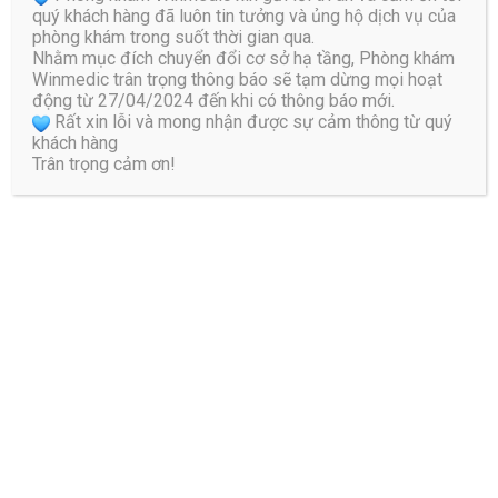
quý khách hàng đã luôn tin tưởng và ủng hộ dịch vụ của
phòng khám trong suốt thời gian qua.
Email
*
Nhằm mục đích chuyển đổi cơ sở hạ tầng, Phòng khám
Winmedic trân trọng thông báo sẽ tạm dừng mọi hoạt
động từ 27/04/2024 đến khi có thông báo mới.
Rất xin lỗi và mong nhận được sự cảm thông từ quý
khách hàng
Trang web
Trân trọng cảm ơn!
Lưu tên của tôi, email, và trang web trong trình duyệt
này cho lần bình luận kế tiếp của tôi.
Bài viết liên quan
10 Thói quen dẫn đến cong vẹo