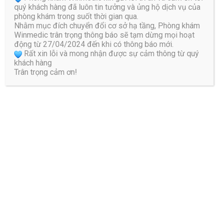
quý khách hàng đã luôn tin tưởng và ủng hộ dịch vụ của
phòng khám trong suốt thời gian qua.
Nhằm mục đích chuyển đổi cơ sở hạ tầng, Phòng khám
Winmedic trân trọng thông báo sẽ tạm dừng mọi hoạt
động từ 27/04/2024 đến khi có thông báo mới.
Rất xin lỗi và mong nhận được sự cảm thông từ quý
khách hàng
Bác Sĩ Đào Hữu Nguyên
Trân trọng cảm ơn!
Với nhiều năm kinh nghiệm trong khám chữa bệnh ứng
dụng các thiết bị tiên tiến trong phác đồ điều trị vật lý trị
liệu và phục hồi chức năng, giúp đẩy nhanh tiến độ lành
bệnh, giảm thiểu các biến chứng cho bệnh nhân. Bác Sĩ
Nguyên được rất nhiều bệnh nhân tin tưởng khi giúp được
người bệnh đạt được kết quả điều trị tối ưu nhất.
Trả lời
Email của bạn sẽ không được hiển thị công khai.
Các