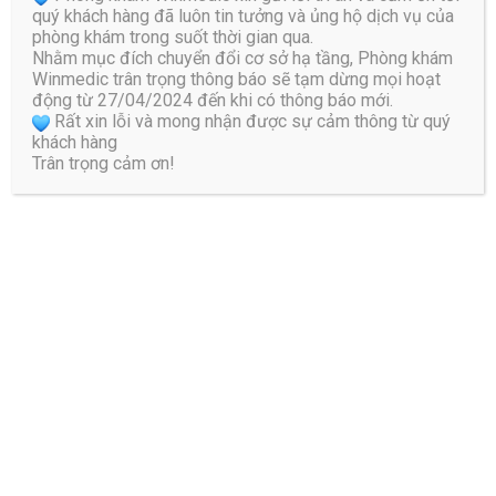
quý khách hàng đã luôn tin tưởng và ủng hộ dịch vụ của
Trả lời
phòng khám trong suốt thời gian qua.
Nhằm mục đích chuyển đổi cơ sở hạ tầng, Phòng khám
Email của bạn sẽ không được hiển thị công khai.
Các
Winmedic trân trọng thông báo sẽ tạm dừng mọi hoạt
trường bắt buộc được đánh dấu
*
động từ 27/04/2024 đến khi có thông báo mới.
Rất xin lỗi và mong nhận được sự cảm thông từ quý
Bình luận
khách hàng
Trân trọng cảm ơn!
Tên
*
Email
*